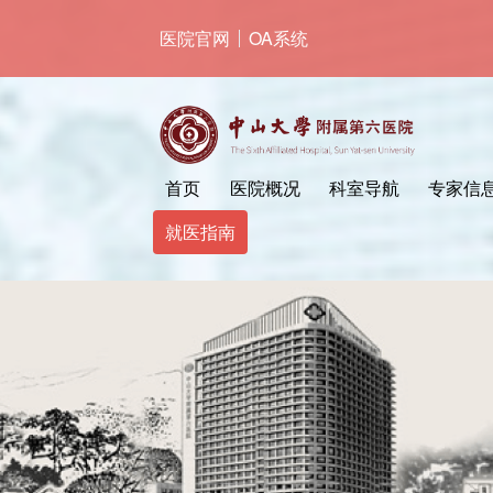
跳
医院官网
OA系统
转
到
主
要
内
容
首页
医院概况
科室导航
专家信
就医指南