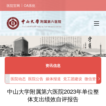
跳
医院官网
OA系统
转
到
主
要
内
容
资讯信息
医院动态
医院公告
媒体报道
党工团建设
微信资讯
中山大学附属第六医院2023年单位整
体支出绩效自评报告