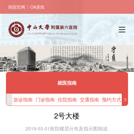
跳
医院官网
OA系统
转
到
主
要
内
容
就医指南
急诊指南
门诊指南
住院指南
交通指南
预约方式
先进
2号大楼
2019-03-01
医院楼层分布及指示图
阅读: